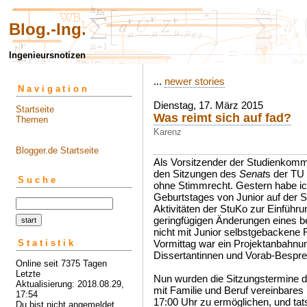
Blog.-Ing.
Ingenieursnotizen
...
newer stories
Navigation
Dienstag, 17. März 2015
Startseite
Was reimt sich auf fad?
Themen
Karenz
Blogger.de Startseite
Als Vorsitzender der Studienkommi
den Sitzungen des
Senat
s der TU
Suche
ohne Stimmrecht. Gestern habe ic
Geburtstages von Junior auf der S
Aktivitäten der StuKo zur Einführ
geringfügigen Änderungen eines be
nicht mit Junior selbstgebackene
Statistik
Vormittag war ein Projektanbahn
Dissertantinnen und Vorab-Bespre
Online seit 7375 Tagen
Letzte
Nun wurden die Sitzungstermine de
Aktualisierung: 2018.08.29,
mit Familie und Beruf vereinbare
17:54
17:00 Uhr zu ermöglichen, und tat
Du bist nicht angemeldet ...